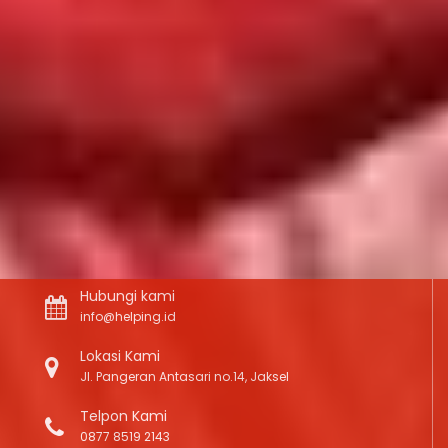
Hubungi kami
info@helping.id
Lokasi Kami
Jl. Pangeran Antasari no.14, Jaksel
Telpon Kami
0877 8519 2143
BCA 7311 200023 & BRI 036201003067560
Yayasan Asta Tunggal Guna