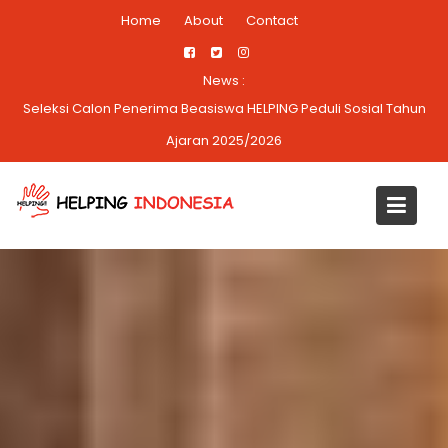
Skip
Home
About
Contact
to
content
News :
Baksos Ramadhan HELPING PEDULI SOSIAL 2025